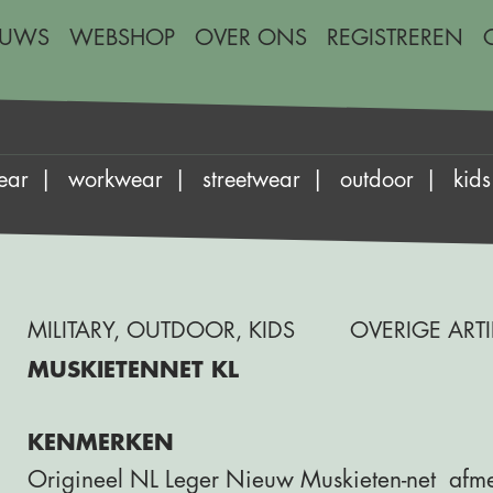
EUWS
WEBSHOP
OVER ONS
REGISTREREN
ear
workwear
streetwear
outdoor
kids
MILITARY
,
OUTDOOR
,
KIDS
OVERIGE ART
MUSKIETENNET KL
KENMERKEN
Origineel NL Leger Nieuw Muskieten-net afm