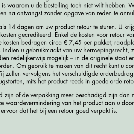
is waarom u de bestelling toch niet wilt hebben. Wa
agen na ontvangst zonder opgave van reden te annu
s 14 dagen om uw product retour te sturen. U krijg
kosten gecrediteerd. Enkel de kosten voor retour v
e kosten bedragen circa € 7,45 per pakket; raadpl
 Indien u gebruikmaakt van uw herroepingsrecht, za
ien redelijkerwijs mogelijk – in de originele staat 
den. Om gebruik te maken van dit recht kunt u co
ij zullen vervolgens het verschuldigde orderbedr
gstorten, mits het product reeds in goede orde reto
 zijn of de verpakking meer beschadigd zijn dan n
ze waardevermindering van het product aan u door
ervoor dat het bij een retour goed verpakt is.