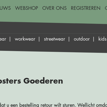
EUWS
WEBSHOP
OVER ONS
REGISTREREN
ear
workwear
streetwear
outdoor
kids
osters Goederen
 u een bestelling retour wilt sturen. Wellicht omda