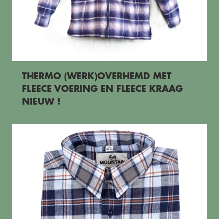
THERMO (WERK)OVERHEMD MET
FLEECE VOERING EN FLEECE KRAAG
NIEUW !