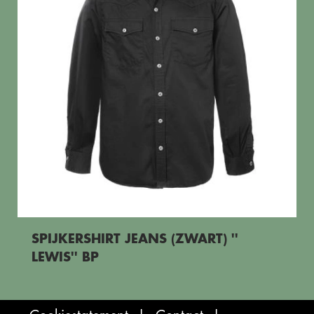
SPIJKERSHIRT JEANS (ZWART) ''
LEWIS'' BP