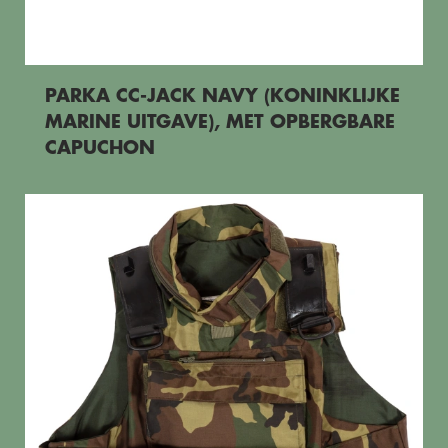
PARKA CC-JACK NAVY (KONINKLIJKE
MARINE UITGAVE), MET OPBERGBARE
CAPUCHON