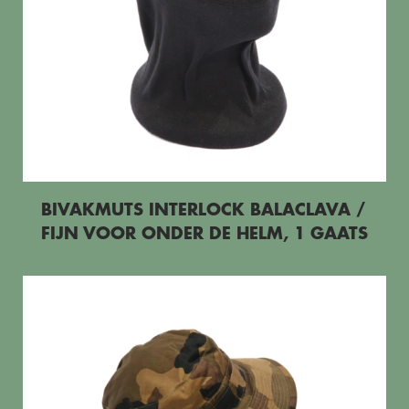
BIVAKMUTS INTERLOCK BALACLAVA /
FIJN VOOR ONDER DE HELM, 1 GAATS